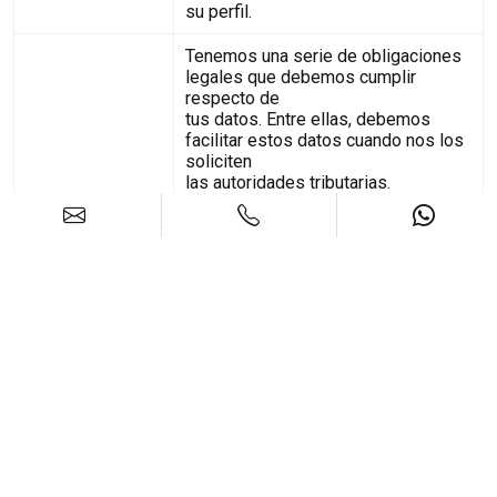
su perfil.
Tenemos una serie de obligaciones
legales que debemos cumplir
respecto de
tus datos. Entre ellas, debemos
facilitar estos datos cuando nos los
soliciten
las autoridades tributarias.
Asimismo, y si contamos con su
consentimiento, podremos enviarle
aquellas
informaciones comerciales acerca
de nuestros servicios que puedan
resultarle
de utilidad.
Debes tener en cuenta que si
contactas con nuestro equipo a
través de
alguno de los perfiles en redes
sociales que Stefania pone a
disposición de los
usuarios, además de cedernos los